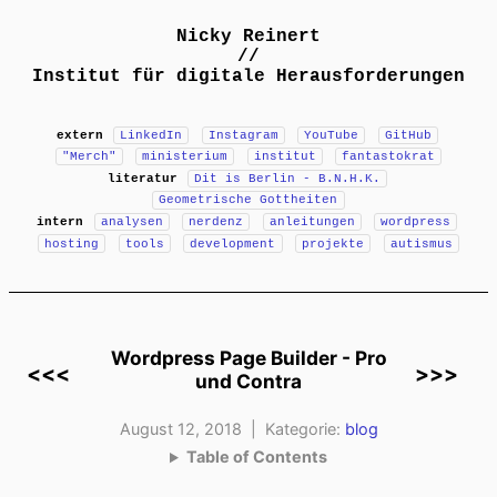
Nicky Reinert
//
Institut für digitale Herausforderungen
extern
LinkedIn
Instagram
YouTube
GitHub
"Merch"
ministerium
institut
fantastokrat
literatur
Dit is Berlin - B.N.H.K.
Geometrische Gottheiten
intern
analysen
nerdenz
anleitungen
wordpress
hosting
tools
development
projekte
autismus
Wordpress Page Builder - Pro
<<<
>>>
und Contra
August 12, 2018 | Kategorie:
blog
Table of Contents