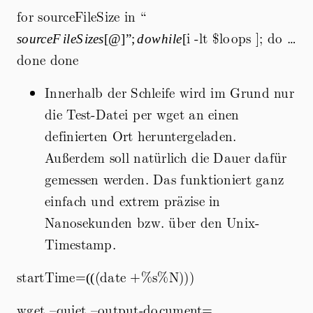
for sourceFileSize in “
{sourceFileSizes[@]}”;
do while [
i -lt
$loops ]; do …
so
u
rce
F
i
l
e
S
i
zes
[
@
]
”
;
d
o
w
hi
l
e
[
done done
Innerhalb der Schleife wird im Grund nur
die Test-Datei per wget an einen
definierten Ort heruntergeladen.
Außerdem soll natürlich die Dauer dafür
gemessen werden. Das funktioniert ganz
einfach und extrem präzise in
Nanosekunden bzw. über den Unix-
Timestamp.
startTime=
((
(date +%s%N)))
((
wget –quiet –output-document=
destinationFolder