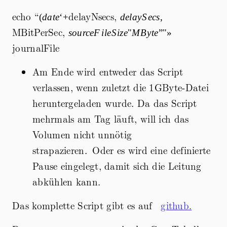
echo “
(date ‘+%Y-
delayNsecs,
delaySecs,
(
d
a
t
e
‘
+
d
e
l
a
y
S
ecs
,
%m-%d
MBitPerSec,
sourceFileSize"MByte”"
so
u
rce
F
i
l
e
S
i
ze
"
MB
y
t
e
”"»
%H:%M:%S’),
»
journalFile
Am Ende wird entweder das Script
verlassen, wenn zuletzt die 1GByte-Datei
heruntergeladen wurde. Da das Script
mehrmals am Tag läuft, will ich das
Volumen nicht unnötig
strapazieren. Oder es wird eine definierte
Pause eingelegt, damit sich die Leitung
abkühlen kann.
Das komplette Script gibt es auf
github.