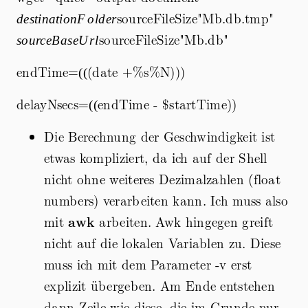
sourceFileSize"Mb.db.tmp"
sourc
d
es
t
ina
t
i
o
n
F
o
l
d
er
sourceFileSize"Mb.db"
so
u
rce
B
a
se
U
r
l
endTime=
((
(date +%s%N)))
((
delayNsecs=
((
endTime -
$startTime))
((
Die Berechnung der Geschwindigkeit ist
etwas kompliziert, da ich auf der Shell
nicht ohne weiteres Dezimalzahlen (float
numbers) verarbeiten kann. Ich muss also
mit
awk
arbeiten. Awk hingegen greift
nicht auf die lokalen Variablen zu. Diese
muss ich mit dem Parameter -v erst
explizit übergeben. Am Ende entstehen
dann Zeile wie diese, die im Grunde nur