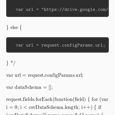
} else {
} */
var url = request.configParams.url;
var dataSchema = [];
request.fields.forEach(function(field) { for (var
i = 0; i < csvDataSchema.length; i++) { if
(csvDataSchema[i].name === field.name) {