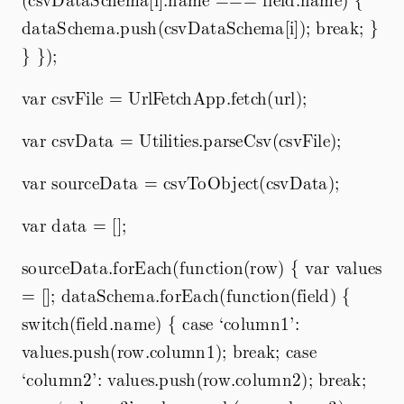
dataSchema.push(csvDataSchema[i]); break; }
} });
var csvFile = UrlFetchApp.fetch(url);
var csvData = Utilities.parseCsv(csvFile);
var sourceData = csvToObject(csvData);
var data = [];
sourceData.forEach(function(row) { var values
= []; dataSchema.forEach(function(field) {
switch(field.name) { case ‘column1’:
values.push(row.column1); break; case
‘column2’: values.push(row.column2); break;