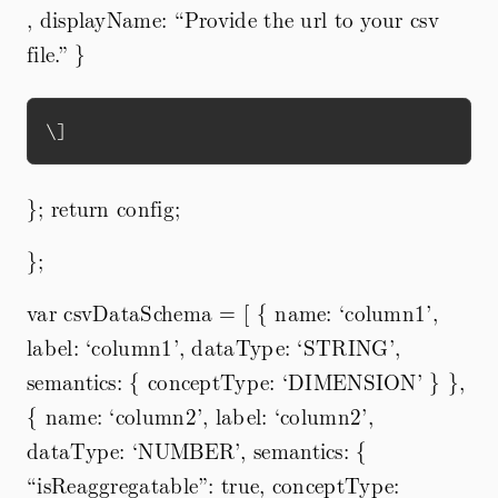
, displayName: “Provide the url to your csv
file.” }
}; return config;
};
var csvDataSchema = [ { name: ‘column1’,
label: ‘column1’, dataType: ‘STRING’,
semantics: { conceptType: ‘DIMENSION’ } },
{ name: ‘column2’, label: ‘column2’,
dataType: ‘NUMBER’, semantics: {
“isReaggregatable”: true, conceptType: