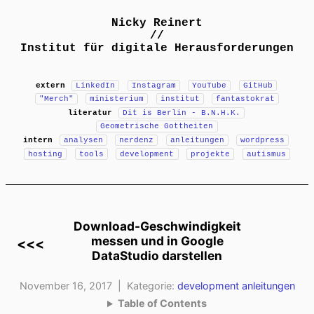
Nicky Reinert
//
Institut für digitale Herausforderungen
extern
LinkedIn
Instagram
YouTube
GitHub
"Merch"
ministerium
institut
fantastokrat
literatur
Dit is Berlin - B.N.H.K.
Geometrische Gottheiten
intern
analysen
nerdenz
anleitungen
wordpress
hosting
tools
development
projekte
autismus
Download-Geschwindigkeit
messen und in Google
<<<
DataStudio darstellen
November 16, 2017 | Kategorie:
development
anleitungen
Table of Contents