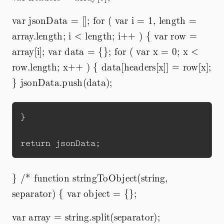
var jsonData = []; for ( var i = 1, length =
array.length; i < length; i++ ) { var row =
array[i]; var data = {}; for ( var x = 0; x <
row.length; x++ ) { data[headers[x]] = row[x];
} jsonData.push(data);
}

} /* function stringToObject(string,
separator) { var object = {};
var array = string.split(separator);