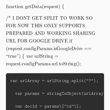
function getData(request) {
/* I DONT GET SPLIT TO WORK SO
FOR NOW THIS ONLY SUPPORTS
PREPARED AND WORKING SHARING
URL FOR GOOGLE DRIVE if
(request.configParams.isGoogleDrive ==
“true”) { var urlString =
request.configParams.url.toString();
var urlArray = urlString.split("?");

  var params = stringToObject(urlArray, '
  var docId = params\["id"\];
