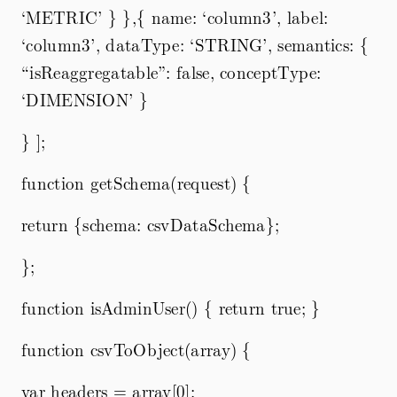
‘METRIC’ } },{ name: ‘column3’, label:
‘column3’, dataType: ‘STRING’, semantics: {
“isReaggregatable”: false, conceptType:
‘DIMENSION’ }
} ];
function getSchema(request) {
return {schema: csvDataSchema};
};
function isAdminUser() { return true; }
function csvToObject(array) {
var headers = array[0];