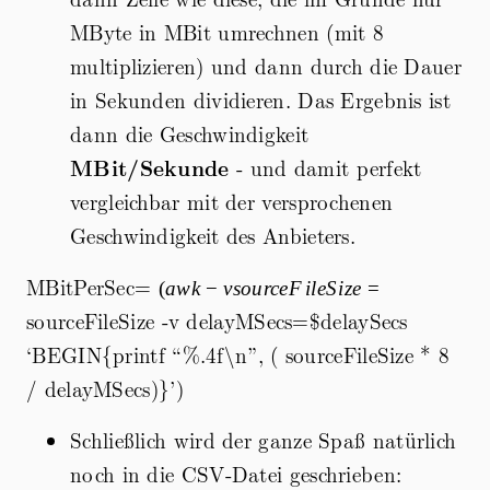
MByte in MBit umrechnen (mit 8
multiplizieren) und dann durch die Dauer
in Sekunden dividieren. Das Ergebnis ist
dann die Geschwindigkeit
MBit/Sekunde
- und damit perfekt
vergleichbar mit der versprochenen
Geschwindigkeit des Anbieters.
MBitPerSec=
(awk -v
(
a
w
k
−
v
so
u
rce
F
i
l
e
S
i
ze
=
sourceFileSize=
sourceFileSize -v delayMSecs=
$delaySecs
‘BEGIN{printf “%.4f\n”, ( sourceFileSize * 8
/ delayMSecs)}’)
Schließlich wird der ganze Spaß natürlich
noch in die CSV-Datei geschrieben: