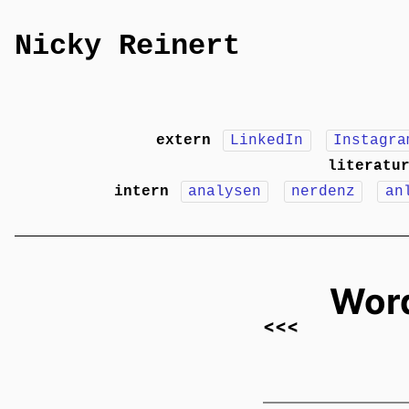
Nicky Reinert
extern
LinkedIn
Instagra
literatu
intern
analysen
nerdenz
an
Word
<<<