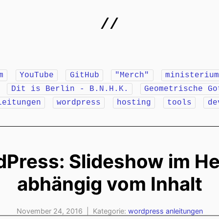
//
m
YouTube
GitHub
"Merch"
ministeriu
r
Dit is Berlin - B.N.H.K.
Geometrische Go
leitungen
wordpress
hosting
tools
de
Press: Slideshow im H
abhängig vom Inhalt
November 24, 2016 | Kategorie:
wordpress
anleitungen