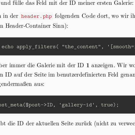
und fülle das Feld mit der ID meiner ersten Galerie
n in der
folgenden Code dort, wo wir ih
header.php
im Header-Container Sinn):
echo
apply_filters
(
"the_content"
,
'[smooth=
er immer die Galerie mit der ID
1
anzeigen. Wir wo
en ID auf der Seite im benutzerdefinierten Feld gena
lgendermaßen aus:
ost_meta
(
$post
->
ID
,
'gallery-id'
,
true
);
bt die ID der aktuellen Seite zurück (nicht zu verwec