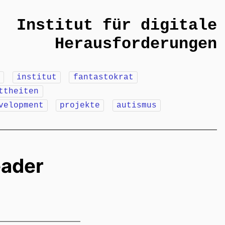
Institut für digitale
Herausforderungen
m
institut
fantastokrat
ttheiten
velopment
projekte
autismus
eader