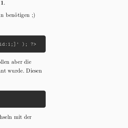
:
1
.
n benötigen ;)
id:1;]'
);
?>
llen aber die
nnt wurde. Diesen
hseln mit der