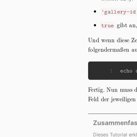
'gallery-id
gibt an,
true
Und wenn diese Zei
folgendermaßen au
1
echo
Fertig. Nun muss d
Feld der jeweilige
Zusammenfa
Dieses Tutorial er