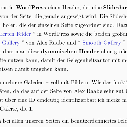
 uns in
WordPress
einen Header, der eine
Slidesh
von der Seite, die gerade angezeigt wird. Die Slidesho
n holen, die der einzelnen Seite zugeordnet sind. Daz
ierten Felder
” in WordPress sowie die beiden großa
 Gallery
” von Alex Raabe und “
Smooth Gallery
” 
t, dass man diese
dynamischen Header
ohne groß
eite nutzen kann, damit der Gelegenheitsautor mit m
nissen damit umgehen kann.
 mehrere Galerien – voll mit Bildern. Wie das funkti
klären, da das auf der Seite von Alex Raabe sehr gut 
st über eine ID eindeutig identifizierbar; ich merke m
Galerie, die
1
.
bei allen unseren Seiten ein benutzerdefiniertes Feld