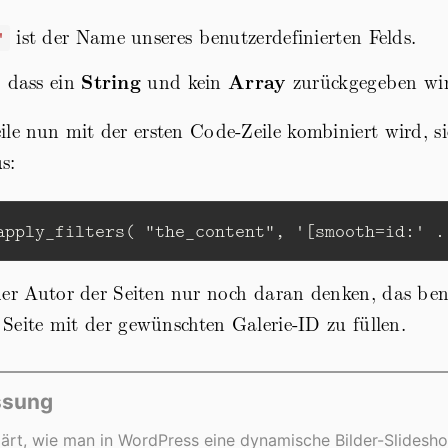
ist der Name unseres benutzerdefinierten Felds.
'
 dass ein
String
und kein
Array
zurückgegeben wir
le nun mit der ersten Code-Zeile kombiniert wird, si
s:
apply_filters
(
"the_content"
,
'[smooth=id:'
.
er Autor der Seiten nur noch daran denken, das benu
n Seite mit der gewünschten Galerie-ID zu füllen.
ssung
klärt, wie man in WordPress eine dynamische Bilder-Slides