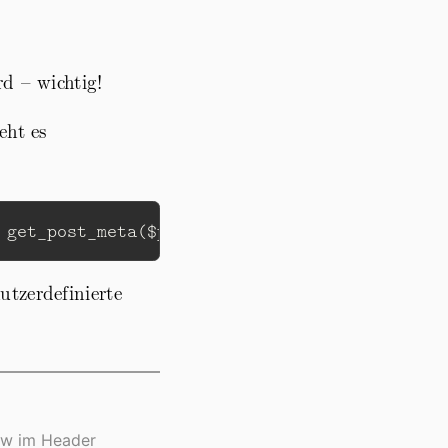
d – wichtig!
eht es
get_post_meta
(
$post
->
ID
,
'gallery-id'
,
true
)
tzerdefinierte
how im Header