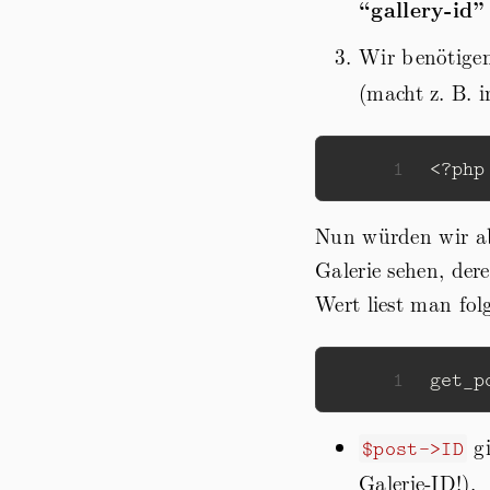
“gallery-id”
Wir benötige
(macht z. B. 
1
<?
php
Nun würden wir ab
Galerie sehen, der
Wert liest man fo
1
get_p
gi
$post->ID
Galerie-ID!).