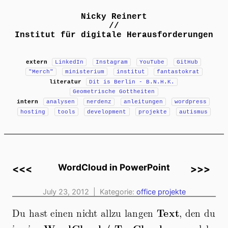
Nicky Reinert
//
Institut für digitale Herausforderungen
extern
LinkedIn
Instagram
YouTube
GitHub
"Merch"
ministerium
institut
fantastokrat
literatur
Dit is Berlin - B.N.H.K.
Geometrische Gottheiten
intern
analysen
nerdenz
anleitungen
wordpress
hosting
tools
development
projekte
autismus
WordCloud in PowerPoint
<<<
>>>
July 23, 2012 | Kategorie:
office
projekte
Du hast einen nicht allzu langen
Text
, den du